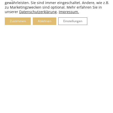
gewährleisten. Sie sind immer eingeschaltet. Andere, wie z.B.
zu Marketingzwecken sind optional. Mehr erfahren Sie in
unserer
Datenschutzerklärung
.
Impressum.
Zustimmen
Ablehnen
Einstellungen
Impressum
–
Datenschutz
–
AGB’s
–
Kontakt
© 2025 Hotel Zur Krone